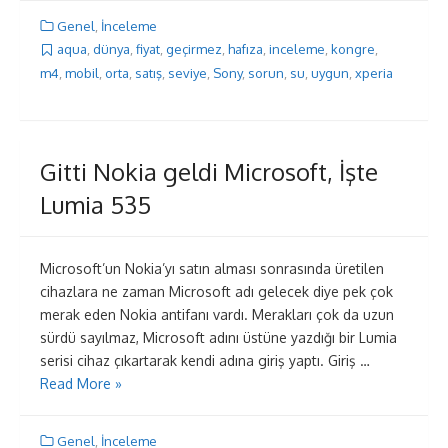
Genel
,
İnceleme
aqua
,
dünya
,
fiyat
,
geçirmez
,
hafıza
,
inceleme
,
kongre
,
m4
,
mobil
,
orta
,
satış
,
seviye
,
Sony
,
sorun
,
su
,
uygun
,
xperia
Gitti Nokia geldi Microsoft, İşte
Lumia 535
Microsoft’un Nokia’yı satın alması sonrasında üretilen
cihazlara ne zaman Microsoft adı gelecek diye pek çok
merak eden Nokia antifanı vardı. Merakları çok da uzun
sürdü sayılmaz, Microsoft adını üstüne yazdığı bir Lumia
serisi cihaz çıkartarak kendi adına giriş yaptı. Giriş …
Read More »
Genel
,
İnceleme