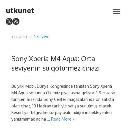
Skip
utkunet
to
open
content
menu
TAG ARCHIVES:
SEVIYE
Sony Xperia M4 Aqua: Orta
seviyenin su götürmez cihazı
Bu yılki Mobil Dünya Kongresinde tanıtılan Sony Xperia
M4 Aqua sonunda ülkemiz piyasasına geliyor. 1-9 Haziran
tarihleri arasında Sony Center mağazalarında ön satışta
olan cihaz, 10 Haziran tarihiyle satışa sunulmuş olacak.
Kesin fiyat bilgisi henüz paylaşılmadığı için bekleyenleri
yanıltmamak adına …
Read More »