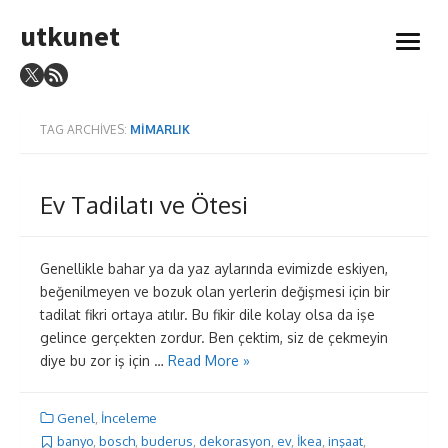
Skip
utkunet
to
open
content
menu
TAG ARCHIVES:
MIMARLIK
Ev Tadilatı ve Ötesi
Genellikle bahar ya da yaz aylarında evimizde eskiyen,
beğenilmeyen ve bozuk olan yerlerin değişmesi için bir
tadilat fikri ortaya atılır. Bu fikir dile kolay olsa da işe
gelince gerçekten zordur. Ben çektim, siz de çekmeyin
diye bu zor iş için …
Read More »
Genel
,
İnceleme
banyo
,
bosch
,
buderus
,
dekorasyon
,
ev
,
İkea
,
inşaat
,