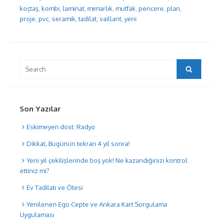
koçtaş
,
kombi
,
laminat
,
mimarlık
,
mutfak
,
pencere
,
plan
,
proje
,
pvc
,
seramik
,
tadilat
,
vaillant
,
yeni
Search
Search
for:
Son Yazılar
Eskimeyen dost: Radyo
Dikkat, Bugünün tekrarı 4 yıl sonra!
Yeni yıl çekilişlerinde boş yok! Ne kazandığınızı kontrol
ettiniz mi?
Ev Tadilatı ve Ötesi
Yenilenen Ego Cepte ve Ankara Kart Sorgulama
Uygulaması