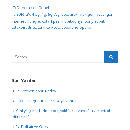
Denemeler
,
Genel
2016
,
29
,
4.5g
,
4g
,
5g
,
A grubu
,
artık
,
artık gün
,
avea
,
gün
,
internet
,
kongre
,
kota
,
kpss
,
mobil.dünya
,
Sony
,
şubat
,
telekom
,
ttnet
,
türk
,
turkcell
,
vodafone
,
xperia
Search
Search
for:
Son Yazılar
Eskimeyen dost: Radyo
Dikkat, Bugünün tekrarı 4 yıl sonra!
Yeni yıl çekilişlerinde boş yok! Ne kazandığınızı kontrol
ettiniz mi?
Ev Tadilatı ve Ötesi