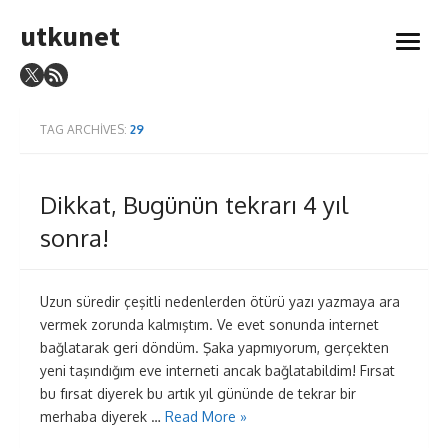
Skip
utkunet
to
open
content
menu
TAG ARCHIVES:
29
Dikkat, Bugünün tekrarı 4 yıl
sonra!
Uzun süredir çeşitli nedenlerden ötürü yazı yazmaya ara
vermek zorunda kalmıştım. Ve evet sonunda internet
bağlatarak geri döndüm. Şaka yapmıyorum, gerçekten
yeni taşındığım eve interneti ancak bağlatabildim! Fırsat
bu fırsat diyerek bu artık yıl gününde de tekrar bir
merhaba diyerek …
Read More »