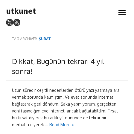
Skip
utkunet
to
open
content
menu
TAG ARCHIVES:
ŞUBAT
Dikkat, Bugünün tekrarı 4 yıl
sonra!
Uzun süredir çeşitli nedenlerden ötürü yazı yazmaya ara
vermek zorunda kalmıştım. Ve evet sonunda internet
bağlatarak geri döndüm. Şaka yapmıyorum, gerçekten
yeni taşındığım eve interneti ancak bağlatabildim! Fırsat
bu fırsat diyerek bu artık yıl gününde de tekrar bir
merhaba diyerek …
Read More »