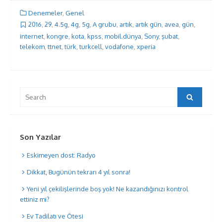
Denemeler
,
Genel
2016
,
29
,
4.5g
,
4g
,
5g
,
A grubu
,
artık
,
artık gün
,
avea
,
gün
,
internet
,
kongre
,
kota
,
kpss
,
mobil.dünya
,
Sony
,
şubat
,
telekom
,
ttnet
,
türk
,
turkcell
,
vodafone
,
xperia
Search
Search
for:
Son Yazılar
Eskimeyen dost: Radyo
Dikkat, Bugünün tekrarı 4 yıl sonra!
Yeni yıl çekilişlerinde boş yok! Ne kazandığınızı kontrol
ettiniz mi?
Ev Tadilatı ve Ötesi