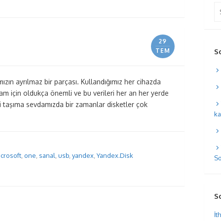
Se
for
29
TEM
S
zın ayrılmaz bir parçası. Kullandığımız her cihazda
m için oldukça önemli ve bu verileri her an her yerde
ri taşıma sevdamızda bir zamanlar disketler çok
ka
crosoft
,
one
,
sanal
,
usb
,
yandex
,
Yandex.Disk
So
S
İt