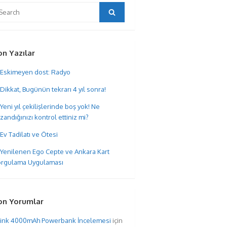
arch
Search
:
on Yazılar
Eskimeyen dost: Radyo
Dikkat, Bugünün tekrarı 4 yıl sonra!
Yeni yıl çekilişlerinde boş yok! Ne
zandığınızı kontrol ettiniz mi?
Ev Tadilatı ve Ötesi
Yenilenen Ego Cepte ve Ankara Kart
rgulama Uygulaması
on Yorumlar
hink 4000mAh Powerbank İncelemesi
için