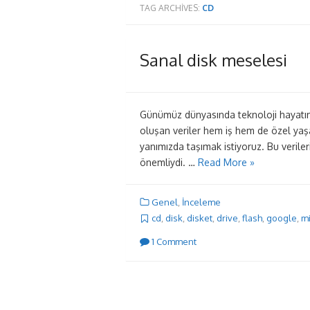
TAG ARCHIVES:
CD
Sanal disk meselesi
Günümüz dünyasında teknoloji hayatımı
oluşan veriler hem iş hem de özel yaşa
yanımızda taşımak istiyoruz. Bu verile
önemliydi. …
Read More »
Genel
,
İnceleme
cd
,
disk
,
disket
,
drive
,
flash
,
google
,
mi
1 Comment