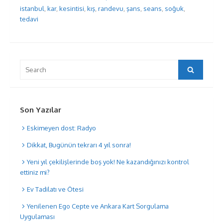
istanbul
,
kar
,
kesintisi
,
kış
,
randevu
,
şans
,
seans
,
soğuk
,
tedavi
Search
Search
for:
Son Yazılar
Eskimeyen dost: Radyo
Dikkat, Bugünün tekrarı 4 yıl sonra!
Yeni yıl çekilişlerinde boş yok! Ne kazandığınızı kontrol
ettiniz mi?
Ev Tadilatı ve Ötesi
Yenilenen Ego Cepte ve Ankara Kart Sorgulama
Uygulaması