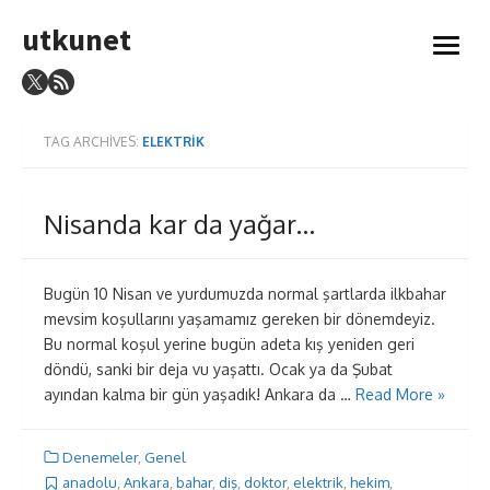
Skip
utkunet
to
open
content
menu
TAG ARCHIVES:
ELEKTRIK
Nisanda kar da yağar…
Bugün 10 Nisan ve yurdumuzda normal şartlarda ilkbahar
mevsim koşullarını yaşamamız gereken bir dönemdeyiz.
Bu normal koşul yerine bugün adeta kış yeniden geri
döndü, sanki bir deja vu yaşattı. Ocak ya da Şubat
ayından kalma bir gün yaşadık! Ankara da …
Read More »
Denemeler
,
Genel
anadolu
,
Ankara
,
bahar
,
diş
,
doktor
,
elektrik
,
hekim
,