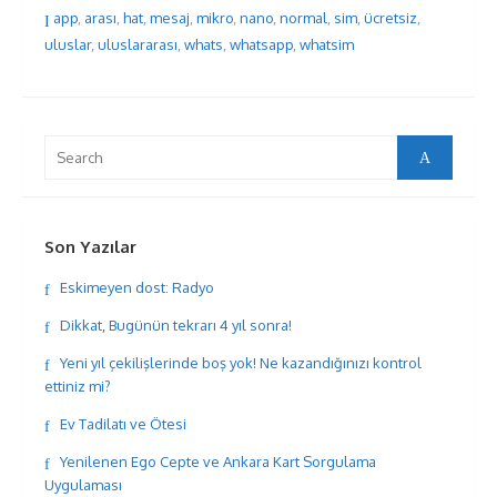
app
,
arası
,
hat
,
mesaj
,
mikro
,
nano
,
normal
,
sim
,
ücretsiz
,
uluslar
,
uluslararası
,
whats
,
whatsapp
,
whatsim
Search
Search
for:
Son Yazılar
Eskimeyen dost: Radyo
Dikkat, Bugünün tekrarı 4 yıl sonra!
Yeni yıl çekilişlerinde boş yok! Ne kazandığınızı kontrol
ettiniz mi?
Ev Tadilatı ve Ötesi
Yenilenen Ego Cepte ve Ankara Kart Sorgulama
Uygulaması