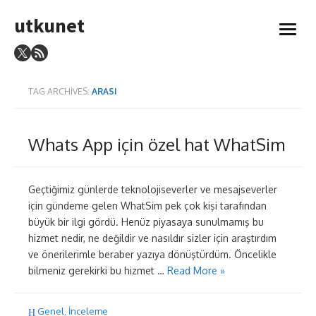
Skip
utkunet
to
open
content
menu
TAG ARCHIVES:
ARASI
Whats App için özel hat WhatSim
Geçtiğimiz günlerde teknolojiseverler ve mesajseverler
için gündeme gelen WhatSim pek çok kişi tarafından
büyük bir ilgi gördü. Henüz piyasaya sunulmamış bu
hizmet nedir, ne değildir ve nasıldır sizler için araştırdım
ve önerilerimle beraber yazıya dönüştürdüm. Öncelikle
bilmeniz gerekirki bu hizmet …
Read More »
Genel
,
İnceleme