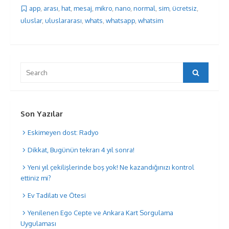
app
,
arası
,
hat
,
mesaj
,
mikro
,
nano
,
normal
,
sim
,
ücretsiz
,
uluslar
,
uluslararası
,
whats
,
whatsapp
,
whatsim
Search
Search
for:
Son Yazılar
Eskimeyen dost: Radyo
Dikkat, Bugünün tekrarı 4 yıl sonra!
Yeni yıl çekilişlerinde boş yok! Ne kazandığınızı kontrol
ettiniz mi?
Ev Tadilatı ve Ötesi
Yenilenen Ego Cepte ve Ankara Kart Sorgulama
Uygulaması