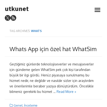
Skip
utkunet
to
open
content
menu
TAG ARCHIVES:
WHATS
Whats App için özel hat WhatSim
Geçtiğimiz günlerde teknolojiseverler ve mesajseverler
için gündeme gelen WhatSim pek çok kişi tarafından
büyük bir ilgi gördü. Henüz piyasaya sunulmamış bu
hizmet nedir, ne değildir ve nasıldır sizler için araştırdım
ve önerilerimle beraber yazıya dönüştürdüm. Öncelikle
bilmeniz gerekirki bu hizmet …
Read More »
Genel
,
İnceleme