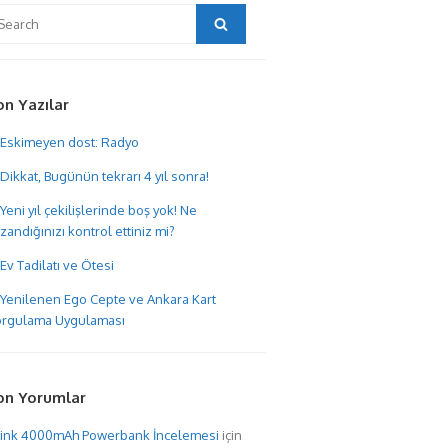
arch
Search
:
on Yazılar
Eskimeyen dost: Radyo
Dikkat, Bugünün tekrarı 4 yıl sonra!
Yeni yıl çekilişlerinde boş yok! Ne
zandığınızı kontrol ettiniz mi?
Ev Tadilatı ve Ötesi
Yenilenen Ego Cepte ve Ankara Kart
rgulama Uygulaması
on Yorumlar
hink 4000mAh Powerbank İncelemesi
için