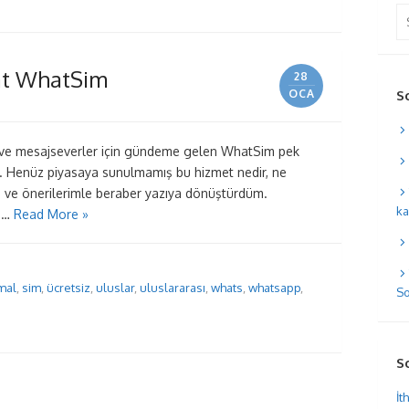
Se
for
hat WhatSim
28
OCA
S
r ve mesajseverler için gündeme gelen WhatSim pek
dü. Henüz piyasaya sunulmamış bu hizmet nedir, ne
rdım ve önerilerimle beraber yazıya dönüştürdüm.
ka
t …
Read More »
mal
,
sim
,
ücretsiz
,
uluslar
,
uluslararası
,
whats
,
whatsapp
,
So
S
İt