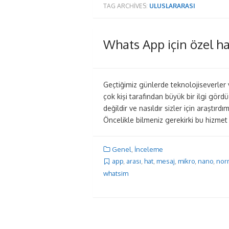
TAG ARCHIVES:
ULUSLARARASI
Whats App için özel 
Geçtiğimiz günlerde teknolojiseverle
çok kişi tarafından büyük bir ilgi gör
değildir ve nasıldır sizler için araştı
Öncelikle bilmeniz gerekirki bu hizme
Genel
,
İnceleme
app
,
arası
,
hat
,
mesaj
,
mikro
,
nano
,
nor
whatsim