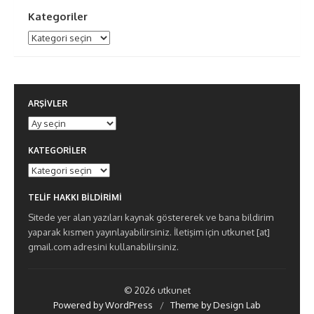
Kategoriler
Kategoriler
ARŞIVLER
Arşivler
KATEGORILER
Kategoriler
TELIF HAKKI BILDIRIMI
Sitede yer alan yazıları kaynak göstererek ve bana bildirim
yaparak kısmen yayınlayabilirsiniz. İletişim için utkunet [at]
gmail.com adresini kullanabilirsiniz.
© 2026 utkunet
Powered by WordPress
/
Theme by Design Lab