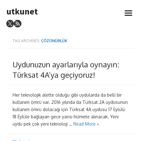
Skip
utkunet
to
open
content
menu
TAG ARCHIVES:
ÇÖZÜNÜRLÜK
Uydunuzun ayarlarıyla oynayın:
Türksat 4A’ya geçiyoruz!
Her teknolojik alette olduğu gibi uydularda da belli bir
kullanım ömrü var. 2016 yılında da Türksat 2A uydusunun
kullanım ömrü dolacağı için Türksat 4A uydusu 17 Eylülü
18 Eylüle bağlayan gece yarısı hizmete alınacak. Yeni
uydu pek çok yeni teknoloji …
Read More »