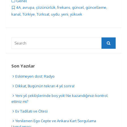
Genel
4A
,
avrupa
,
çözünürlük
,
frekans
,
güncel
,
güncelleme
,
kanal
,
Türkiye
,
Türksat
,
uydu
,
yeni
,
yüksek
Search
Search
for:
Son Yazılar
Eskimeyen dost: Radyo
Dikkat, Bugünün tekrarı 4 yıl sonra!
Yeni yıl çekilişlerinde boş yok! Ne kazandığınızı kontrol
ettiniz mi?
Ev Tadilatı ve Ötesi
Yenilenen Ego Cepte ve Ankara Kart Sorgulama
Uygulaması