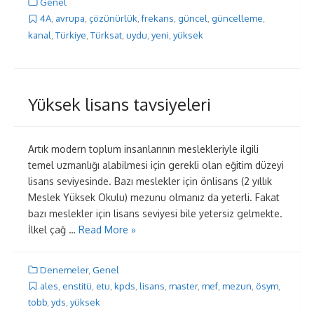
Genel
4A
,
avrupa
,
çözünürlük
,
frekans
,
güncel
,
güncelleme
,
kanal
,
Türkiye
,
Türksat
,
uydu
,
yeni
,
yüksek
Yüksek lisans tavsiyeleri
Artık modern toplum insanlarının meslekleriyle ilgili
temel uzmanlığı alabilmesi için gerekli olan eğitim düzeyi
lisans seviyesinde. Bazı meslekler için önlisans (2 yıllık
Meslek Yüksek Okulu) mezunu olmanız da yeterli. Fakat
bazı meslekler için lisans seviyesi bile yetersiz gelmekte.
İlkel çağ …
Read More »
Denemeler
,
Genel
ales
,
enstitü
,
etu
,
kpds
,
lisans
,
master
,
mef
,
mezun
,
ösym
,
tobb
,
yds
,
yüksek