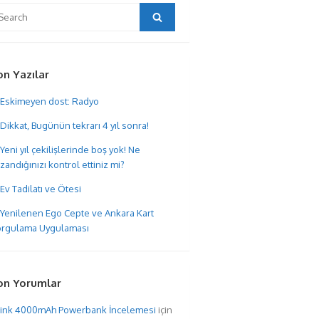
arch
Search
:
on Yazılar
Eskimeyen dost: Radyo
Dikkat, Bugünün tekrarı 4 yıl sonra!
Yeni yıl çekilişlerinde boş yok! Ne
zandığınızı kontrol ettiniz mi?
Ev Tadilatı ve Ötesi
Yenilenen Ego Cepte ve Ankara Kart
rgulama Uygulaması
on Yorumlar
hink 4000mAh Powerbank İncelemesi
için