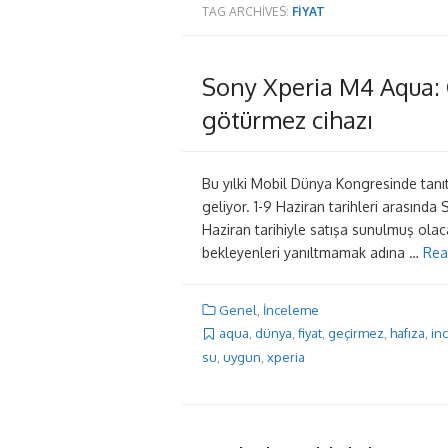
TAG ARCHIVES:
FIYAT
Sony Xperia M4 Aqua: 
götürmez cihazı
Bu yılki Mobil Dünya Kongresinde tan
geliyor. 1-9 Haziran tarihleri arasınd
Haziran tarihiyle satışa sunulmuş olaca
bekleyenleri yanıltmamak adına …
Rea
Genel
,
İnceleme
aqua
,
dünya
,
fiyat
,
geçirmez
,
hafıza
,
in
su
,
uygun
,
xperia