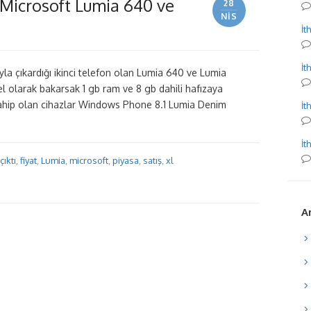
i: Microsoft Lumia 640 ve
28
NIS
İt
İt
yla çıkardığı ikinci telefon olan Lumia 640 ve Lumia
el olarak bakarsak 1 gb ram ve 8 gb dahili hafızaya
ahip olan cihazlar Windows Phone 8.1 Lumia Denim
İt
İt
çıktı
,
fiyat
,
Lumia
,
microsoft
,
piyasa
,
satış
,
xl
Ar