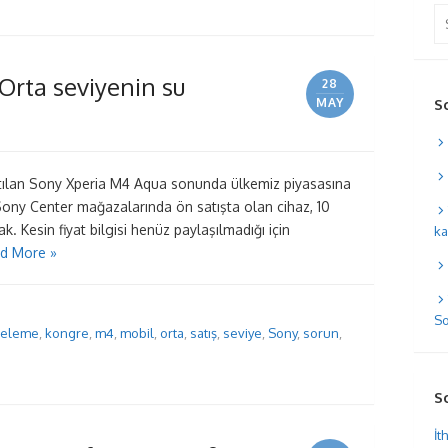
Se
for
Orta seviyenin su
28
MAY
S
ıtılan Sony Xperia M4 Aqua sonunda ülkemiz piyasasına
a Sony Center mağazalarında ön satışta olan cihaz, 10
k. Kesin fiyat bilgisi henüz paylaşılmadığı için
ka
d More »
So
celeme
,
kongre
,
m4
,
mobil
,
orta
,
satış
,
seviye
,
Sony
,
sorun
,
S
İt