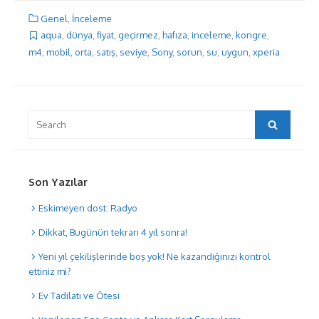
Genel
,
İnceleme
aqua
,
dünya
,
fiyat
,
geçirmez
,
hafıza
,
inceleme
,
kongre
,
m4
,
mobil
,
orta
,
satış
,
seviye
,
Sony
,
sorun
,
su
,
uygun
,
xperia
Search
Search
for:
Son Yazılar
Eskimeyen dost: Radyo
Dikkat, Bugünün tekrarı 4 yıl sonra!
Yeni yıl çekilişlerinde boş yok! Ne kazandığınızı kontrol
ettiniz mi?
Ev Tadilatı ve Ötesi