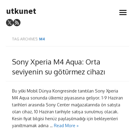
Skip
utkunet
to
open
content
menu
TAG ARCHIVES:
M4
Sony Xperia M4 Aqua: Orta
seviyenin su götürmez cihazı
Bu yılki Mobil Dünya Kongresinde tanıtılan Sony Xperia
M4 Aqua sonunda ülkemiz piyasasına geliyor. 1-9 Haziran
tarihleri arasında Sony Center mağazalarında ön satışta
olan cihaz, 10 Haziran tarihiyle satışa sunulmuş olacak.
Kesin fiyat bilgisi henüz paylaşılmadığı için bekleyenleri
yanıltmamak adına …
Read More »