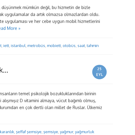
 düşünmek mümkün değil, bu hizmetin de bizle
cak uygulamalar da artık olmazsa olmazlardan oldu.
te uygulaması ve her cebe uygun mobil hizmetlerini
ead More »
t
,
iett
,
istanbul
,
metrobüs
,
mobiett
,
otobüs
,
saat
,
tahmin
ık…
25
EYL
nsanların temel psikolojik bozukluklarından birinin
bi alışmışız D vitamini almaya, vücut bağımlı olmuş,
durumdan en çok dertli olan millet de Ruslar. Ülkemiz
karanlık
,
şeffaf şemsiye
,
şemsiye
,
yağmur
,
yağmurluk