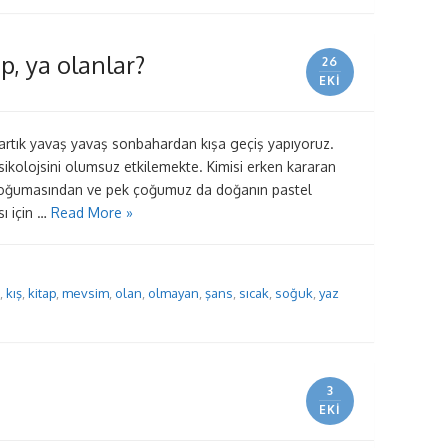
, ya olanlar?
26
EKI
artık yavaş yavaş sonbahardan kışa geçiş yapıyoruz.
ikolojsini olumsuz etkilemekte. Kimisi erken kararan
 soğumasından ve pek çoğumuz da doğanın pastel
ı için …
Read More »
,
kış
,
kitap
,
mevsim
,
olan
,
olmayan
,
şans
,
sıcak
,
soğuk
,
yaz
3
EKI