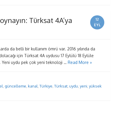
oynayın: Türksat 4A’ya
12
EYL
arda da belli bir kullanım ömrü var. 2016 yılında da
lacağı için Türksat 4A uydusu 17 Eylülü 18 Eylüle
. Yeni uydu pek çok yeni teknoloji …
Read More »
el
,
güncelleme
,
kanal
,
Türkiye
,
Türksat
,
uydu
,
yeni
,
yüksek