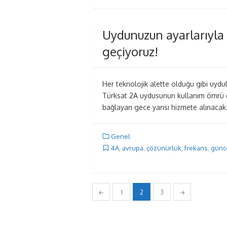
Uydunuzun ayarlarıyla 
geçiyoruz!
Her teknolojik alette olduğu gibi uydul
Türksat 2A uydusunun kullanım ömrü do
bağlayan gece yarısı hizmete alınacak
Genel
4A
,
avrupa
,
çözünürlük
,
frekans
,
günc
Yazı
←
1
2
3
→
dolaşımı