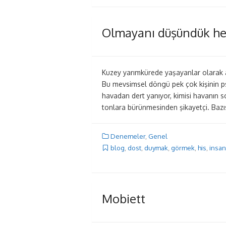
Olmayanı düşündük hep
Kuzey yarımkürede yaşayanlar olarak 
Bu mevsimsel döngü pek çok kişinin ps
havadan dert yanıyor, kimisi havanın
tonlara bürünmesinden şikayetçi. Bazıs
Denemeler
,
Genel
blog
,
dost
,
duymak
,
görmek
,
his
,
insan
Mobiett