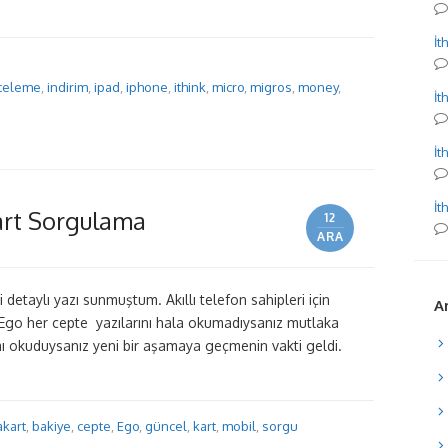
İt
celeme
,
indirim
,
ipad
,
iphone
,
ithink
,
micro
,
migros
,
money
,
İt
İt
İt
art Sorgulama
12
ARA
i detaylı yazı sunmuştum. Akıllı telefon sahipleri için
Ar
n Ego her cepte yazılarını hala okumadıysanız mutlaka
mı okuduysanız yeni bir aşamaya geçmenin vakti geldi.
kart
,
bakiye
,
cepte
,
Ego
,
güncel
,
kart
,
mobil
,
sorgu