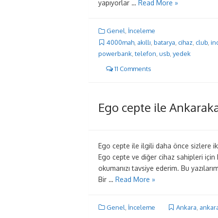
yapıyorlar …
Read More »
Genel
,
İnceleme
4000mah
,
akıllı
,
batarya
,
cihaz
,
club
,
in
powerbank
,
telefon
,
usb
,
yedek
11 Comments
Ego cepte ile Ankarak
Ego cepte ile ilgili daha önce sizlere ik
Ego cepte ve diğer cihaz sahipleri içi
okumanızı tavsiye ederim. Bu yazıları
Bir …
Read More »
Genel
,
İnceleme
Ankara
,
ankara