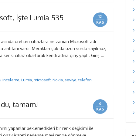
soft, İşte Lumia 535
12
KAS
rasında üretilen cihazlara ne zaman Microsoft adı
 antifanı vardı. Merakları çok da uzun sürdü sayılmaz,
 serisi cihaz çıkartarak kendi adına giriş yaptı. Giriş …
ş
,
inceleme
,
Lumia
,
microsoft
,
Nokia
,
seviye
,
telefon
ndu, tamam!
6
KAS
mı yapanlar beklemedikleri bir renk değişimi ile
daki onay işareti nedense mavi renge dönmeye