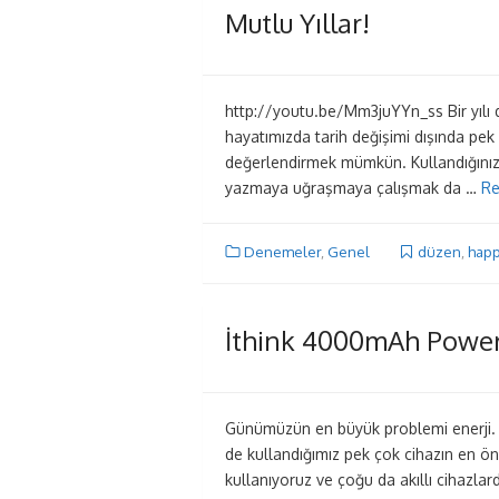
Mutlu Yıllar!
http://youtu.be/Mm3juYYn_ss Bir yılı da
hayatımızda tarih değişimi dışında pek
değerlendirmek mümkün. Kullandığınız d
yazmaya uğraşmaya çalışmak da …
Re
Denemeler
,
Genel
düzen
,
happ
İthink 4000mAh Power
Günümüzün en büyük problemi enerji. 
de kullandığımız pek çok cihazın en ö
kullanıyoruz ve çoğu da akıllı cihazlard