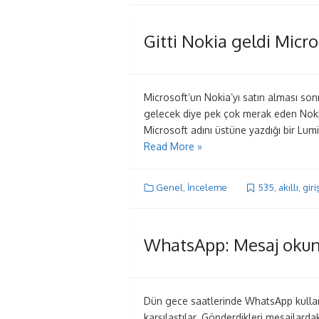
Gitti Nokia geldi Micro
Microsoft’un Nokia’yı satın alması son
gelecek diye pek çok merak eden Nokia
Microsoft adını üstüne yazdığı bir Lumia
Read More »
Genel
,
İnceleme
535
,
akıllı
,
giri
WhatsApp: Mesaj oku
Dün gece saatlerinde WhatsApp kullanı
karşılaştılar. Gönderdikleri mesajlar