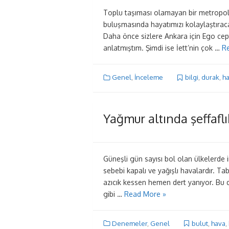
Toplu taşıması olamayan bir metropol
buluşmasında hayatımızı kolaylaştıra
Daha önce sizlere Ankara için Ego cep
anlatmıştım. Şimdi ise İett’nin çok …
R
Genel
,
İnceleme
bilgi
,
durak
,
ha
Yağmur altında şeffafl
Güneşli gün sayısı bol olan ülkelerde i
sebebi kapalı ve yağışlı havalardır. Ta
azıcık kessen hemen dert yanıyor. Bu 
gibi …
Read More »
Denemeler
,
Genel
bulut
,
hava
,