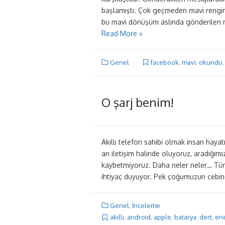
başlamıştı. Çok geçmeden mavi rengin 
bu mavi dönüşüm aslında gönderilen m
Read More »
Genel
facebook
,
mavi
,
okundu
O şarj benim!
Akıllı telefon sahibi olmak insan hayat
an iletişim halinde oluyoruz, aradığım
kaybetmiyoruz. Daha neler neler… Tüm
ihtiyaç duyuyor. Pek çoğumuzun cebi
Genel
,
İnceleme
akıllı
,
android
,
apple
,
batarya
,
dert
,
ene