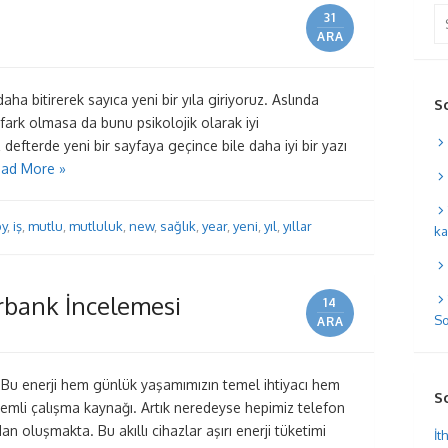
Se
31
for
ARA
ha bitirerek sayıca yeni bir yıla giriyoruz. Aslında
S
 fark olmasa da bunu psikolojik olarak iyi
efterde yeni bir sayfaya geçince bile daha iyi bir yazı
ad More »
y
,
iş
,
mutlu
,
mutluluk
,
new
,
sağlık
,
year
,
yeni
,
yıl
,
yıllar
ka
bank İncelemesi
14
So
ARA
Bu enerji hem günlük yaşamımızın temel ihtiyacı hem
S
nemli çalışma kaynağı. Artık neredeyse hepimiz telefon
an oluşmakta. Bu akıllı cihazlar aşırı enerji tüketimi
İt