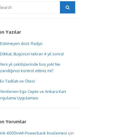
arch
Search
:
on Yazılar
Eskimeyen dost: Radyo
Dikkat, Bugünün tekrarı 4 yıl sonra!
Yeni yıl çekilişlerinde boş yok! Ne
zandığınızı kontrol ettiniz mi?
Ev Tadilatı ve Ötesi
Yenilenen Ego Cepte ve Ankara Kart
rgulama Uygulaması
on Yorumlar
hink 4000mAh Powerbank İncelemesi
için