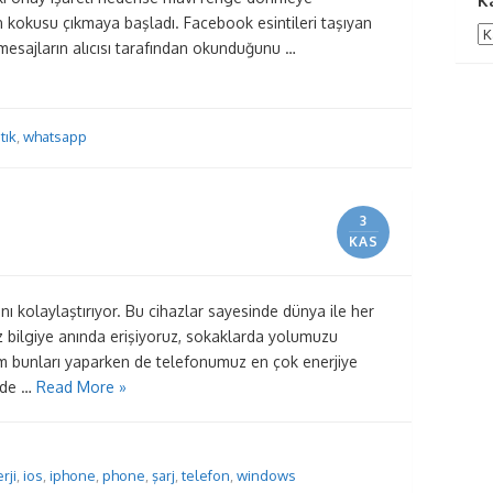
K
kokusu çıkmaya başladı. Facebook esintileri taşıyan
Ka
esajların alıcısı tarafından okunduğunu …
,
tık
,
whatsapp
3
KAS
ını kolaylaştırıyor. Bu cihazlar sayesinde dünya ile her
ız bilgiye anında erişiyoruz, sokaklarda yolumuzu
 bunları yaparken de telefonumuz en çok enerjiye
nde …
Read More »
rji
,
ios
,
iphone
,
phone
,
şarj
,
telefon
,
windows